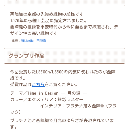
西陣織は京都の先染め織物の総称です。
1976年に伝統工芸品に指定されました。
西陣織の技術を平安時代から今に至るまで練磨され、デ
ザイン性の高い織物です。
出典：
Wikipedia 西陣織
グランプリ作品
今回受賞したLS500h/LS500の内装に使われたのが西陣
織です。
受賞作品は
こちら
をご覧ください。
テーマ／Time in Design ― 月の道 ―
カラー／エクステリア：銀影ラスター
インテリア：プラチナ箔＆西陣®️（ブラ
ック）
プラチナ箔と西陣織で月光のゆらぎが表現されていま
す。