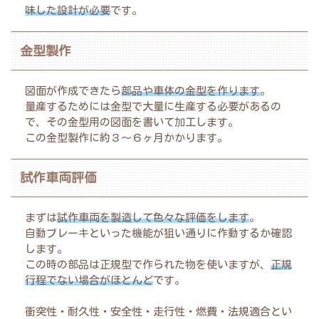
味した設計が必要
です。
金型製作
図面が作成できたら
部品や車体の金型を作ります
。
量産するためには金型で大量に生産する必要があるの
で、その金型用の図面を書いて加工します。
この金型製作に約３〜６ヶ月かかります。
試作車両評価
まずは
試作車両を製造して色々な評価をします
。
自動ブレーキといった機能が狙い通りに作動するか確認
します。
この時の部品は正規型で作られた物を使いますが、
正規
行程でない場合がほとんど
です。
衝突性・耐久性・安全性・走行性・燃費・法規適合とい