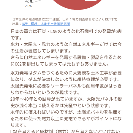
日本全体の電源構成(2020年速報) 出所：電力調査統計などよりISEP作成
出典：
ISEP 環境エネルギー政策研究所
日本の電力は石炭・LNGのような化石燃料での発電が6割
です。
水力・太陽光・風力のような自然エネルギーだけでは今
の生活が破綻してしまいます。
さらに自然エネルギーを発電する設備・製品を作るため
にCO2を排出してしまっては元も子もありません。
水力発電はダムをつくるために大規模な土木工事が必要
になり、ダムが決壊しないように維持管理が必要です。
太陽光発電に必要なソーラーパネルも耐用年数がはっき
りわからないというのが現状です。
20年～40年との試算が出ていますが、太陽光パネルの歴
史が浅く本当に使えるかは実証中という状態です。
永年的に使えればいいのですが、太陽光パネルを生産す
るために使った電力以上に発電できるかがポイントにな
ります。
LCAを考えると原材料（電力）から考えないといけない