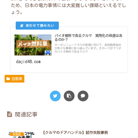
ため、日本の電力事情には大変難しい課題といえるでし
ょう。
バイオ燃料で走るクルマ 実用化の目途はあ
るのか？
カーボンニュートラルの実現に向けて、各自動車会社
が色々な事業に取り組んでいます。その一つがマツダ
のバイオ燃料で走るクルマ...
dajid48.com
自動車
関連記事
【クルマのドアハンドル】試作失敗事例
自動車