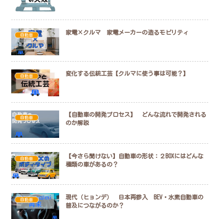
家電×クルマ 家電メーカーの造るモビリティ
自動車
変化する伝統工芸【クルマに使う事は可能？】
自動車
【自動車の開発プロセス】 どんな流れで開発される
自動車
のか解説
【今さら聞けない】自動車の形状：２BOXにはどんな
自動車
種類の車があるの？
現代（ヒョンデ） 日本再参入 BEV・水素自動車の
自動車
普及につながるのか？