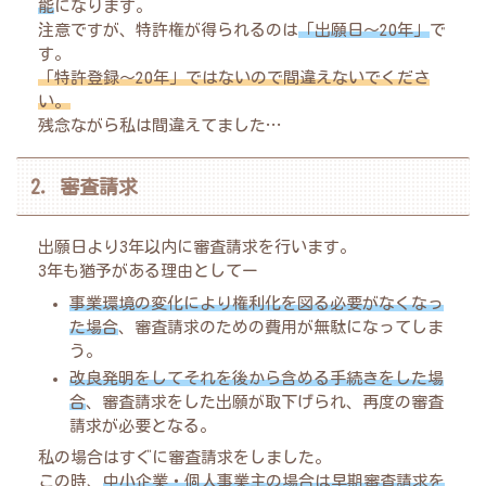
能
になります。
注意ですが、特許権が得られるのは
「出願日〜20年」
で
す。
「特許登録〜20年」ではないので間違えないでくださ
い。
残念ながら私は間違えてました…
2．審査請求
出願日より3年以内に審査請求を行います。
3年も猶予がある理由としてー
事業環境の変化により権利化を図る必要がなくなっ
た場合
、審査請求のための費用が無駄になってしま
う。
改良発明をしてそれを後から含める手続きをした場
合
、審査請求をした出願が取下げられ、再度の審査
請求が必要となる。
私の場合はすぐに審査請求をしました。
この時、
中小企業・個人事業主の場合は早期審査請求を