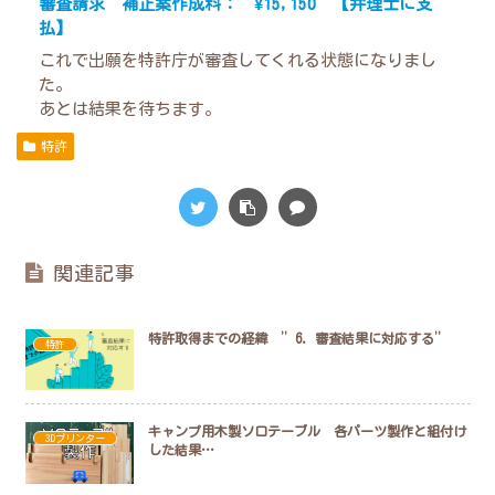
審査請求 補正案作成料： ¥15,150 【弁理士に支
払】
これで出願を特許庁が審査してくれる状態になりまし
た。
あとは結果を待ちます。
特許
関連記事
特許取得までの経緯 ”6．審査結果に対応する”
特許
キャンプ用木製ソロテーブル 各パーツ製作と組付け
3Dプリンター
した結果…