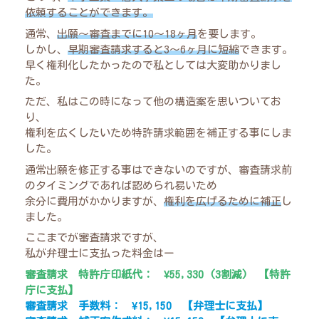
依頼することができます。
通常、
出願〜審査までに10〜18ヶ月
を要します。
しかし、
早期審査請求すると3〜6ヶ月に短縮
できます。
早く権利化したかったので私としては大変助かりまし
た。
ただ、私はこの時になって他の構造案を思いついてお
り、
権利を広くしたいため特許請求範囲を補正する事にしま
した。
通常出願を修正する事はできないのですが、審査請求前
のタイミングであれば認められ易いため
余分に費用がかかりますが、
権利を広げるために補正
し
ました。
ここまでが審査請求ですが、
私が弁理士に支払った料金はー
審査請求 特許庁印紙代： ¥55,330 (3割減) 【特許
庁に支払】
審査請求 手数料： ¥15,150 【弁理士に支払】